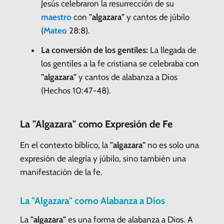
Jesús celebraron la resurrección de su
maestro
con
"algazara"
y cantos de júbilo
(
Mateo
28:8).
La conversión de los gentiles:
La llegada de
los gentiles a la fe cristiana se celebraba con
"algazara"
y cantos de alabanza a Dios
(Hechos 10:47-48).
La "Algazara" como Expresión de Fe
En el contexto bíblico, la
"algazara"
no es solo una
expresión de alegría y júbilo, sino también una
manifestación de la fe.
La "Algazara" como Alabanza a Dios
La
"algazara"
es una forma de alabanza a Dios. A