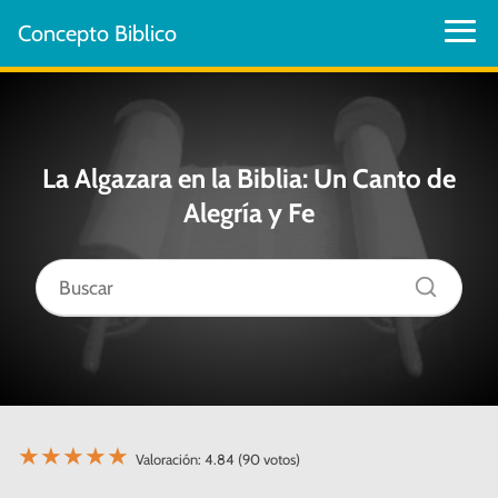
Concepto Biblico
La Algazara en la Biblia: Un Canto de
Alegría y Fe
★
★
★
★
★
Valoración: 4.84 (90 votos)