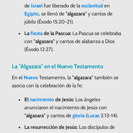
de
Israel
fue liberado de la
esclavitud
en
Egipto
, se llenó de
"algazara"
y cantos de
júbilo (Éxodo 15:20-21).
La
fiesta
de la Pascua:
La Pascua se celebraba
con
"algazara"
y cantos de alabanza a Dios
(Éxodo 12:27).
La "Algazara" en el Nuevo Testamento
En el
Nuevo
Testamento, la
"algazara"
también se
asocia con la celebración de la fe:
El
nacimiento
de Jesús:
Los ángeles
anunciaron el nacimiento de Jesús con
"algazara"
y cantos de
gloria
(
Lucas
2:13-14).
La resurrección de Jesús:
Los discípulos de