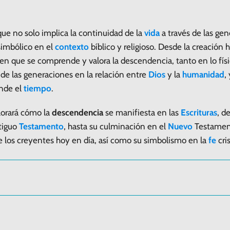
ue no solo implica la continuidad de la
vida
a través de las ge
imbólico en el
contexto
bíblico y religioso. Desde la creación ha
s en que se comprende y valora la descendencia, tanto en lo físi
de las generaciones en la relación entre
Dios
y la
humanidad
,
nde el
tiempo
.
plorará cómo la
descendencia
se manifiesta en las
Escrituras
, d
tiguo
Testamento
, hasta su culminación en el
Nuevo
Testamento
e los creyentes hoy en día, así como su simbolismo en la
fe
cri