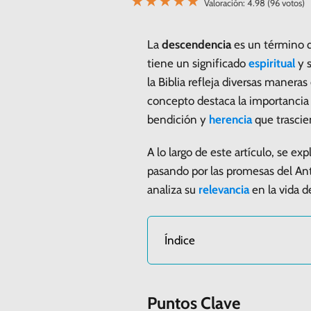
★
★
★
★
★
Valoración: 4.98 (96 votos)
La
descendencia
es un término q
tiene un significado
espiritual
y s
la Biblia refleja diversas manera
concepto destaca la importancia 
bendición y
herencia
que trascie
A lo largo de este artículo, se ex
pasando por las promesas del An
analiza su
relevancia
en la vida d
Índice
Puntos Clave