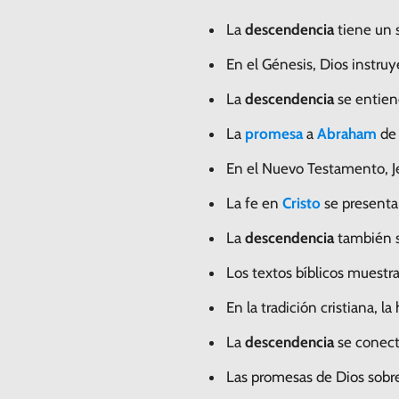
La
descendencia
tiene un s
En el Génesis, Dios instru
La
descendencia
se entien
La
promesa
a
Abraham
de 
En el Nuevo Testamento, J
La fe en
Cristo
se present
La
descendencia
también s
Los textos bíblicos muest
En la tradición cristiana, l
La
descendencia
se conect
Las promesas de Dios sobr