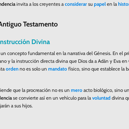
ndencia
invita a los creyentes a
considerar
su
papel
en la
histo
 Antiguo Testamento
Instrucción Divina
un concepto fundamental en la narrativa del Génesis. En el p
no y la instrucción directa divina que Dios da a Adán y Eva en G
Esta
orden
no es solo un
mandato
físico, sino que establece la 
tiende que la procreación no es un
mero
acto biológico, sino u
encia
se convierte así en un vehículo para la
voluntad
divina q
arán a sus hijos.