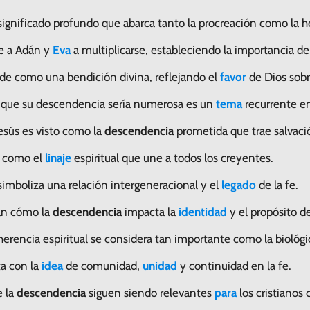
ignificado profundo que abarca tanto la procreación como la he
ye a Adán y
Eva
a multiplicarse, estableciendo la importancia d
de como una bendición divina, reflejando el
favor
de Dios sobr
que su descendencia sería numerosa es un
tema
recurrente e
esús es visto como la
descendencia
prometida que trae salvaci
a como el
linaje
espiritual que une a todos los creyentes.
imboliza una relación intergeneracional y el
legado
de la fe.
ran cómo la
descendencia
impacta la
identidad
y el propósito de
a herencia espiritual se considera tan importante como la biológi
a con la
idea
de comunidad,
unidad
y continuidad en la fe.
e la
descendencia
siguen siendo relevantes
para
los cristianos