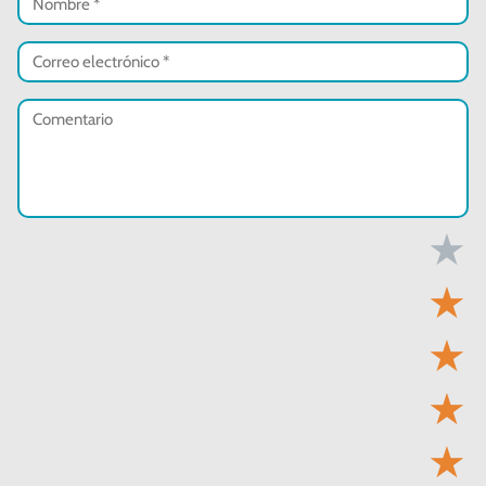
★
★
★
★
★