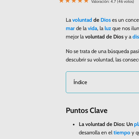
★
★
★
★
★
Valoración: 4.7 (46 votos)
La
voluntad
de
Dios
es un conce
mar
de la
vida
, la
luz
que nos ilum
mejor la
voluntad de Dios
y a
dis
No se trata de una búsqueda pasi
descubrir su voluntad, las consec
Índice
Puntos Clave
La voluntad de Dios: Un
pl
desarrolla en el
tiempo
y q