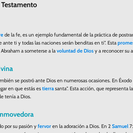
o Testamento
re
de la fe, es un ejemplo fundamental de la práctica de postrar
e ante ti y todas las naciones serán benditas en ti". Esta
prome
e Abraham a someterse a la
voluntad de Dios
y a reconocer su a
ivina
ambién se postró ante Dios en numerosas ocasiones. En Éxodo 3:
ugar en que estás es
tierra
santa". Esta acción, que representa l
e tenía a Dios.
Conmovedora
do por su pasión y
fervor
en la adoración a Dios. En 2
Samuel
7: