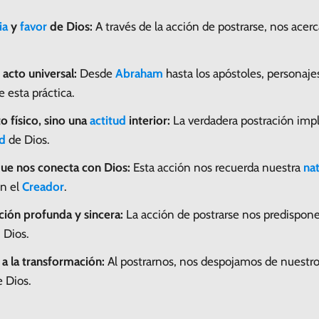
ia
y
favor
de Dios:
A través de la acción de postrarse, nos ace
 acto universal:
Desde
Abraham
hasta los apóstoles, personajes
e esta práctica.
o físico, sino una
actitud
interior:
La verdadera postración imp
d
de Dios.
que nos conecta con Dios:
Esta acción nos recuerda nuestra
na
n el
Creador
.
ación profunda y sincera:
La acción de postrarse nos predispone 
 Dios.
 a la transformación:
Al postrarnos, nos despojamos de nuestr
 Dios.