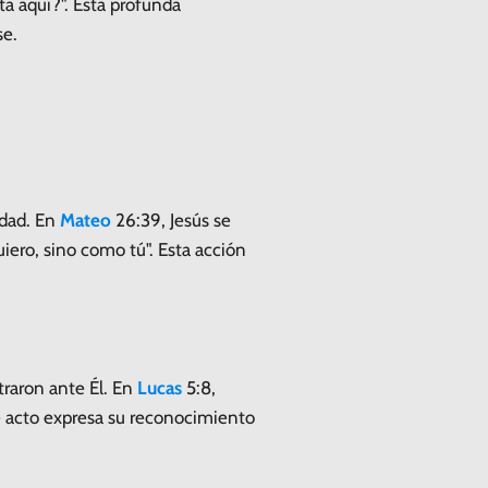
a aquí?". Esta profunda
se.
ldad. En
Mateo
26:39, Jesús se
ero, sino como tú". Esta acción
traron ante Él. En
Lucas
5:8,
te acto expresa su reconocimiento