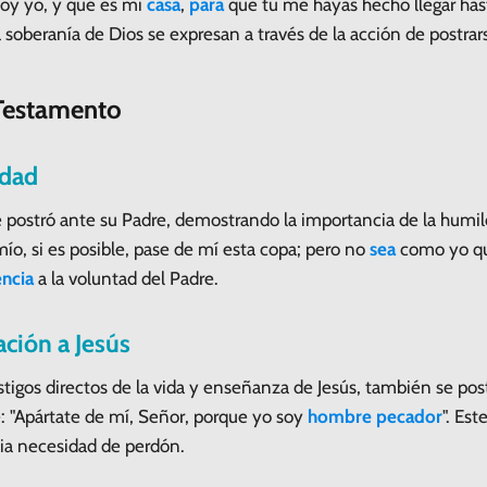
soy yo, y qué es mi
casa
,
para
que tú me hayas hecho llegar hast
soberanía de Dios se expresan a través de la acción de postrar
 Testamento
ldad
 postró ante su Padre, demostrando la importancia de la humi
mío, si es posible, pase de mí esta copa; pero no
sea
como yo qui
ncia
a la voluntad del Padre.
ación a Jesús
stigos directos de la vida y enseñanza de Jesús, también se pos
e: "Apártate de mí, Señor, porque yo soy
hombre
pecador
". Es
pia necesidad de perdón.