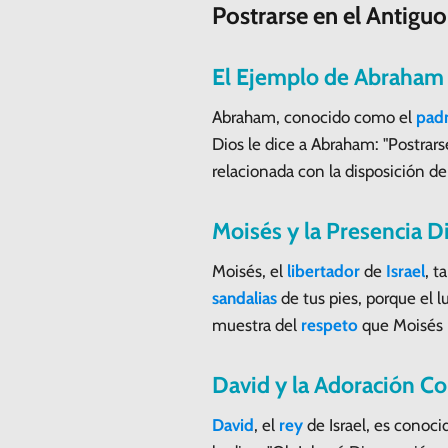
Postrarse en el Antigu
El Ejemplo de Abraham
Abraham, conocido como el
pad
Dios le dice a Abraham: "Postrars
relacionada con la disposición d
Moisés y la Presencia D
Moisés, el
libertador
de
Israel
, t
sandalias
de tus pies, porque el l
muestra del
respeto
que Moisés l
David y la Adoración 
David
, el
rey
de Israel, es conoci