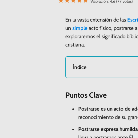
★
★
★
★
★
Valoración: 4.6 (77 votos)
En la vasta extensión de las
Escr
un
simple
acto físico, postrarse 
exploraremos el significado bíbli
cristiana.
Índice
Puntos Clave
Postrarse es un acto de a
reconocimiento de su gra
Postrarse expresa humilda
lleva a postrarnos ante Él.